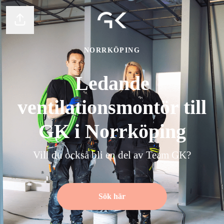
Dela sidan
NORRKÖPING
Ledande
ventilationsmontör till
GK i Norrköping
Vill du också bli en del av Team GK?
Sök här